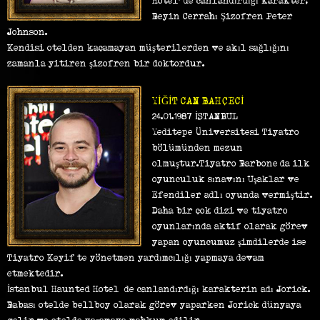
Hotel' de canlandırdığı karakter;
Beyin Cerrahı Şizofren Peter
Johnson.
Kendisi otelden kaçamayan müşterilerden ve akıl sağlığını
zamanla yitiren şizofren bir doktordur.
YİĞİT CAN BAHÇECİ
24.01.1987 İSTANBUL
Yeditepe Üniversitesi Tiyatro
bölümünden mezun
olmuştur.Tiyatro Barbone’da ilk
oyunculuk sınavını Uşaklar ve
Efendiler adlı oyunda vermiştir.
Daha bir çok dizi ve tiyatro
oyunlarında aktif olarak görev
yapan oyuncumuz şimdilerde ise
Tiyatro Keyif’te yönetmen yardımcılığı yapmaya devam
etmektedir.
İstanbul Haunted Hotel’ de canlandırdığı karakterin adı Jorick.
Babası otelde bellboy olarak görev yaparken Jorick dünyaya