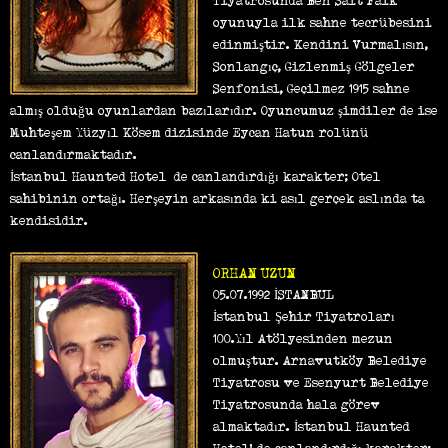
Tiyatrosunda Ben Sait Faik
oyunuyla ilk sahne tecrübesini
edinmiştir. Kendini Vurmalısın,
Sonlangıç, Gizlenmiş Gölgeler
Senfonisi, Geçilmez 1915 sahne
almış olduğu oyunlardan bazılarıdır. Oyuncumuz şimdiler de ise
Muhteşem Yüzyıl Kösem dizisinde Eycan Hatun rolünü
canlandırmaktadır.
İstanbul Haunted Hotel’ de canlandırdığı karakter; Otel
sahibinin ortağı. Herşeyin arkasında ki asıl gerçek aslında ta
kendisidir.
ORHAN UZUN
05.07.1992 İSTANBUL
İstanbul Şehir Tiyatroları
100.Yıl Atölyesinden mezun
olmuştur. Arnavutköy Belediye
Tiyatrosu ve Esenyurt Belediye
Tiyatrosunda hala görev
almaktadır. İstanbul Haunted