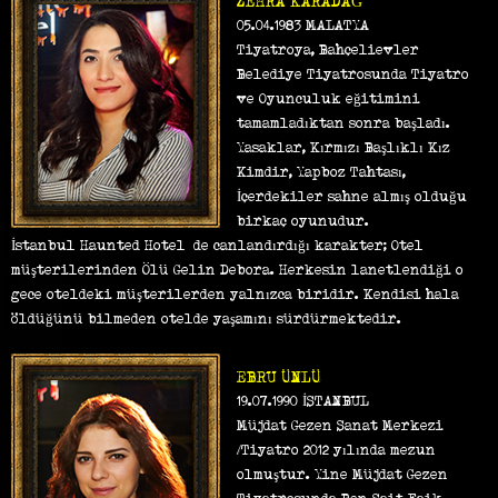
ZEHRA KARADAĞ
05.04.1983 MALATYA
Tiyatroya, Bahçelievler
Belediye Tiyatrosunda Tiyatro
ve Oyunculuk eğitimini
tamamladıktan sonra başladı.
Yasaklar, Kırmızı Başlıklı Kız
Kimdir, Yapboz Tahtası,
İçerdekiler sahne almış olduğu
birkaç oyunudur.
İstanbul Haunted Hotel’ de canlandırdığı karakter; Otel
müşterilerinden Ölü Gelin Debora. Herkesin lanetlendiği o
gece oteldeki müşterilerden yalnızca biridir. Kendisi hala
öldüğünü bilmeden otelde yaşamını sürdürmektedir.
EBRU ÜNLÜ
19.07.1990 İSTANBUL
Müjdat Gezen Sanat Merkezi
/Tiyatro 2012 yılında mezun
olmuştur. Yine Müjdat Gezen