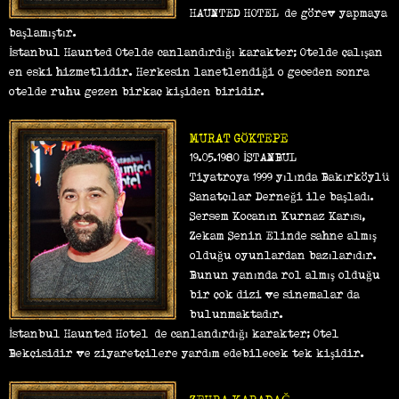
HAUNTED HOTEL ’de görev yapmaya
başlamıştır.
İstanbul Haunted Otelde canlandırdığı karakter; Otelde çalışan
en eski hizmetlidir. Herkesin lanetlendiği o geceden sonra
otelde ruhu gezen birkaç kişiden biridir.
MURAT GÖKTEPE
19.05.1980 İSTANBUL
Tiyatroya 1999 yılında Bakırköylü
Sanatçılar Derneği ile başladı.
Sersem Kocanın Kurnaz Karısı,
Zekam Senin Elinde sahne almış
olduğu oyunlardan bazılarıdır.
Bunun yanında rol almış olduğu
bir çok dizi ve sinemalar da
bulunmaktadır.
İstanbul Haunted Hotel’ de canlandırdığı karakter; Otel
Bekçisidir ve ziyaretçilere yardım edebilecek tek kişidir.